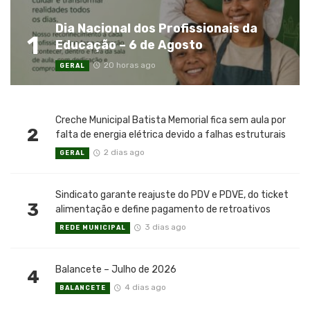
Dia Nacional dos Profissionais da
1
Educação – 6 de Agosto
20 horas ago
GERAL
Creche Municipal Batista Memorial fica sem aula por
2
falta de energia elétrica devido a falhas estruturais
2 dias ago
GERAL
Sindicato garante reajuste do PDV e PDVE, do ticket
3
alimentação e define pagamento de retroativos
3 dias ago
REDE MUNICIPAL
Balancete – Julho de 2026
4
4 dias ago
BALANCETE