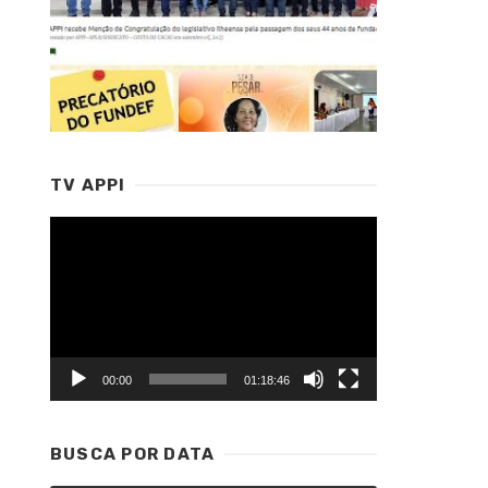
TV APPI
Tocador
de
vídeo
00:00
01:18:46
BUSCA POR DATA