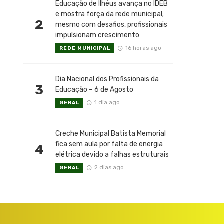
Educação de Ilhéus avança no IDEB
e mostra força da rede municipal;
2
mesmo com desafios, profissionais
impulsionam crescimento
16 horas ago
REDE MUNICIPAL
Dia Nacional dos Profissionais da
3
Educação – 6 de Agosto
1 dia ago
GERAL
Creche Municipal Batista Memorial
fica sem aula por falta de energia
4
elétrica devido a falhas estruturais
2 dias ago
GERAL