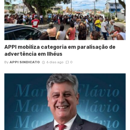
APPI mobiliza categoria em paralisação de
advertência em Ilhéus
By
APPI SINDICATO
6 dias ago
0