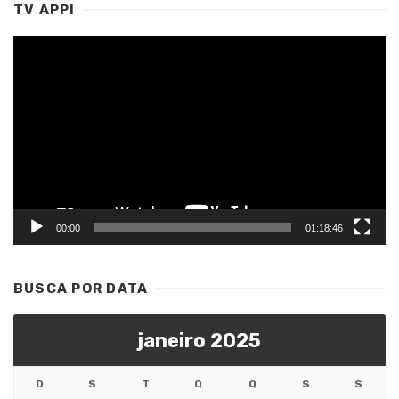
TV APPI
Tocador
de
vídeo
00:00
01:18:46
BUSCA POR DATA
janeiro 2025
D
S
T
Q
Q
S
S