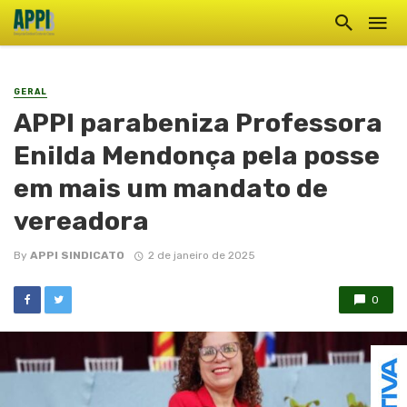
GERAL
APPI parabeniza Professora
Enilda Mendonça pela posse
em mais um mandato de
vereadora
By
APPI SINDICATO
2 de janeiro de 2025
0