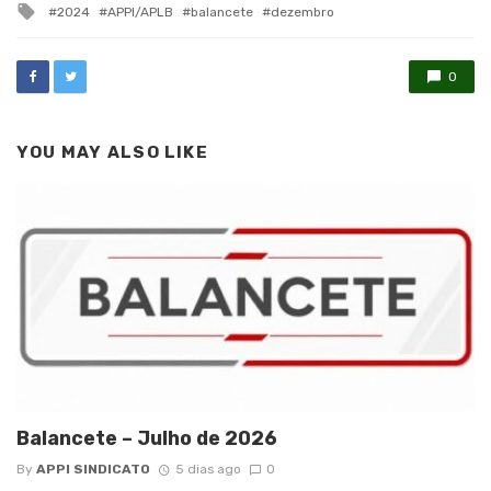
Tagged
2024
APPI/APLB
balancete
dezembro
with
0
YOU MAY ALSO LIKE
Balancete – Julho de 2026
By
APPI SINDICATO
5 dias ago
0