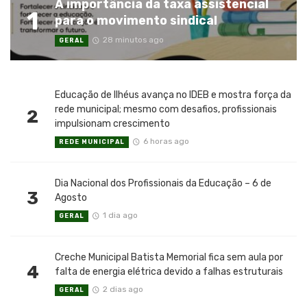
A importância da taxa assistencial
1
para o movimento sindical
28 minutos ago
GERAL
Educação de Ilhéus avança no IDEB e mostra força da
rede municipal; mesmo com desafios, profissionais
2
impulsionam crescimento
6 horas ago
REDE MUNICIPAL
Dia Nacional dos Profissionais da Educação – 6 de
3
Agosto
1 dia ago
GERAL
Creche Municipal Batista Memorial fica sem aula por
4
falta de energia elétrica devido a falhas estruturais
2 dias ago
GERAL