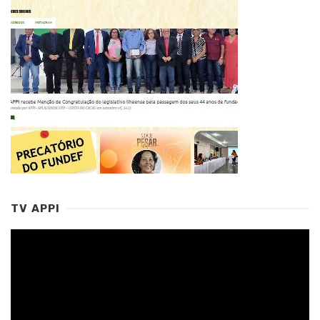
TV APPI
Tocador
de
vídeo