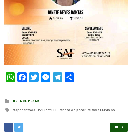
WhatsApp
Facebook
Twitter
Messenger
Telegram
Compartilhar
Posted
NOTA DE PESAR
in
Tagged
aposentada
APPI/APLB
nota de pesar
Rede Municipal
with
0