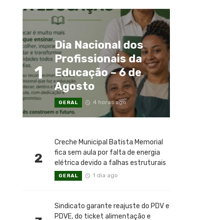
Dia Nacional dos
Profissionais da
1
Educação – 6 de
Agosto
4 horas ago
GERAL
Creche Municipal Batista Memorial
fica sem aula por falta de energia
2
elétrica devido a falhas estruturais
1 dia ago
GERAL
Sindicato garante reajuste do PDV e
PDVE, do ticket alimentação e