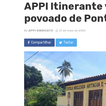
APPI Itinerante 
povoado de Pont
By
APPI SINDICATO
21 de maio de 2025
Compartilhar
Twitar