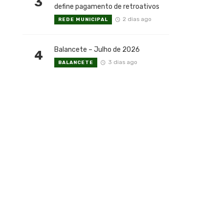
3
define pagamento de retroativos
2 dias ago
REDE MUNICIPAL
Balancete – Julho de 2026
4
3 dias ago
BALANCETE