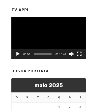
TV APPI
Tocador
de
vídeo
00:00
01:18:46
BUSCA POR DATA
maio 2025
D
S
T
Q
Q
S
S
1
2
3