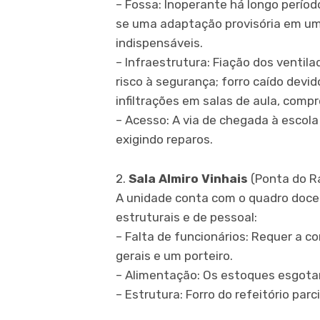
– Fossa: Inoperante há longo períod
se uma adaptação provisória em u
indispensáveis.
– Infraestrutura: Fiação dos venti
risco à segurança; forro caído devi
infiltrações em salas de aula, com
– Acesso: A via de chegada à escola
exigindo reparos.
2.
Sala Almiro Vinhais
(Ponta do 
A unidade conta com o quadro doce
estruturais e de pessoal:
– Falta de funcionários: Requer a c
gerais e um porteiro.
– Alimentação: Os estoques esgotar
– Estrutura: Forro do refeitório pa