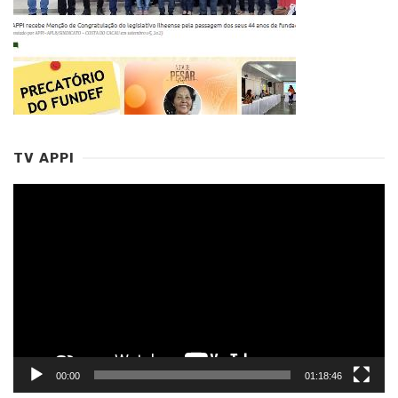
TV APPI
Tocador
de
vídeo
00:00
01:18:46