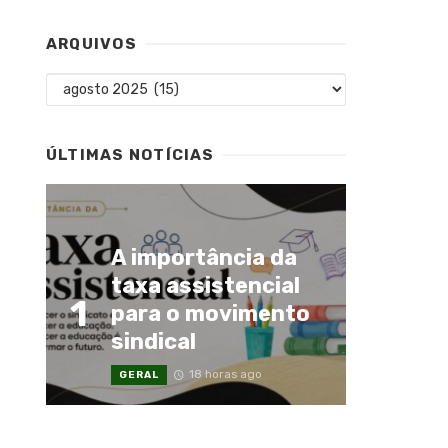
ARQUIVOS
Arquivos
ÚLTIMAS NOTÍCIAS
A importância da
taxa assistencial
1
para o movimento
sindical
18 horas ago
GERAL