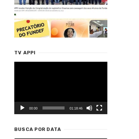
TV APPI
Tocador
de
vídeo
00:00
01:18:46
BUSCA POR DATA