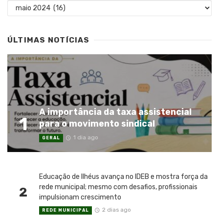
Arquivos
ÚLTIMAS NOTÍCIAS
A importância da taxa assistencial
1
para o movimento sindical
1 dia ago
GERAL
Educação de Ilhéus avança no IDEB e mostra força da
rede municipal; mesmo com desafios, profissionais
2
impulsionam crescimento
2 dias ago
REDE MUNICIPAL