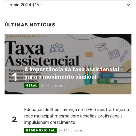
Arquivos
ÚLTIMAS NOTÍCIAS
A importância da taxa assistencial
1
para o movimento sindical
7 horas ago
GERAL
Educação de Ilhéus avança no IDEB e mostra força da
rede municipal; mesmo com desafios, profissionais
2
impulsionam crescimento
13 horas ago
REDE MUNICIPAL