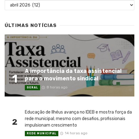
Arquivos
ÚLTIMAS NOTÍCIAS
A importância da taxa assistencial
1
para o movimento sindical
8 horas ago
GERAL
Educação de Ilhéus avança no IDEB e mostra força da
rede municipal; mesmo com desafios, profissionais
2
impulsionam crescimento
14 horas ago
REDE MUNICIPAL