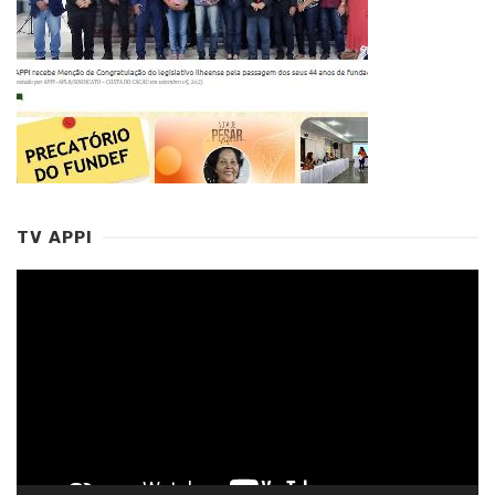
TV APPI
Tocador
de
vídeo