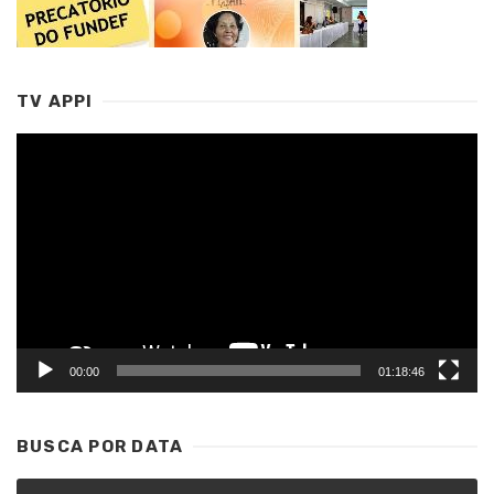
TV APPI
Tocador
de
vídeo
00:00
01:18:46
BUSCA POR DATA