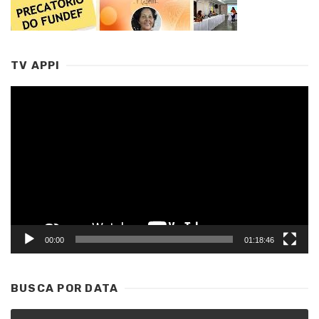
TV APPI
Tocador
de
vídeo
00:00
01:18:46
BUSCA POR DATA