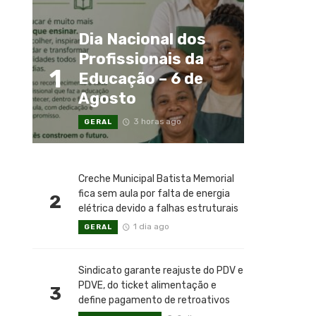
Dia Nacional dos
Profissionais da
1
Educação – 6 de
Agosto
3 horas ago
GERAL
Creche Municipal Batista Memorial
fica sem aula por falta de energia
2
elétrica devido a falhas estruturais
1 dia ago
GERAL
Sindicato garante reajuste do PDV e
PDVE, do ticket alimentação e
3
define pagamento de retroativos