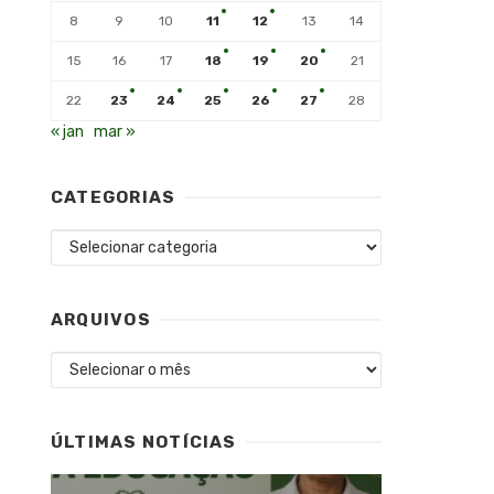
8
9
10
11
12
13
14
15
16
17
18
19
20
21
22
23
24
25
26
27
28
« jan
mar »
CATEGORIAS
Categorias
ARQUIVOS
Arquivos
ÚLTIMAS NOTÍCIAS