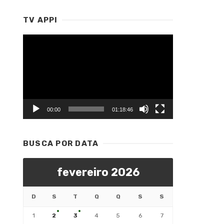
TV APPI
Tocador
de
vídeo
00:00
01:18:46
BUSCA POR DATA
fevereiro 2026
D
S
T
Q
Q
S
S
1
2
3
4
5
6
7