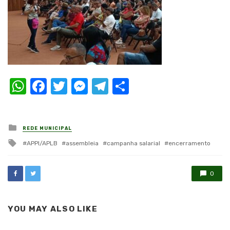
WhatsApp
Facebook
Twitter
Messenger
Telegram
Compartilhar
Posted
REDE MUNICIPAL
in
Tagged
APPI/APLB
assembleia
campanha salarial
encerramento
with
0
YOU MAY ALSO LIKE