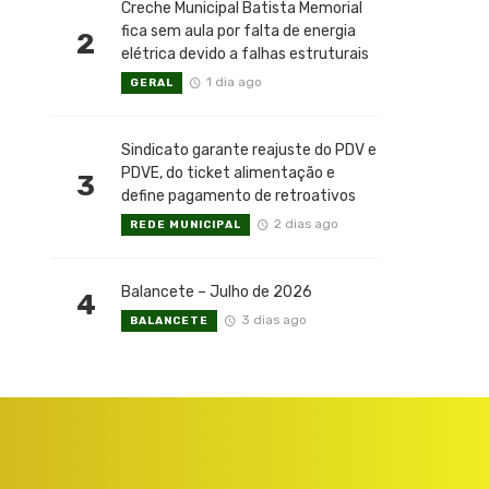
Creche Municipal Batista Memorial
fica sem aula por falta de energia
2
elétrica devido a falhas estruturais
1 dia ago
GERAL
Sindicato garante reajuste do PDV e
PDVE, do ticket alimentação e
3
define pagamento de retroativos
2 dias ago
REDE MUNICIPAL
Balancete – Julho de 2026
4
3 dias ago
BALANCETE