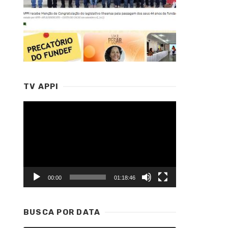
TV APPI
Tocador
de
vídeo
00:00
01:18:46
BUSCA POR DATA