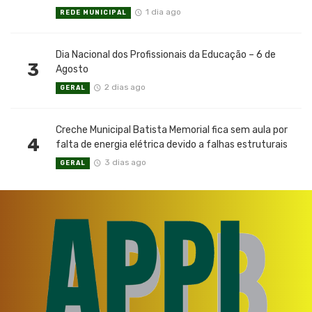
1 dia ago
REDE MUNICIPAL
Dia Nacional dos Profissionais da Educação – 6 de
3
Agosto
2 dias ago
GERAL
Creche Municipal Batista Memorial fica sem aula por
4
falta de energia elétrica devido a falhas estruturais
3 dias ago
GERAL