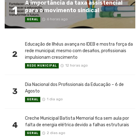
A importância da taxa assistencial
1
para o movimento sindical
6 horas ago
GERAL
Educação de Ilhéus avança no IDEB e mostra força da
rede municipal; mesmo com desafios, profissionais
2
impulsionam crescimento
12 horas ago
REDE MUNICIPAL
Dia Nacional dos Profissionais da Educação – 6 de
3
Agosto
1 dia ago
GERAL
Creche Municipal Batista Memorial fica sem aula por
4
falta de energia elétrica devido a falhas estruturais
2 dias ago
GERAL