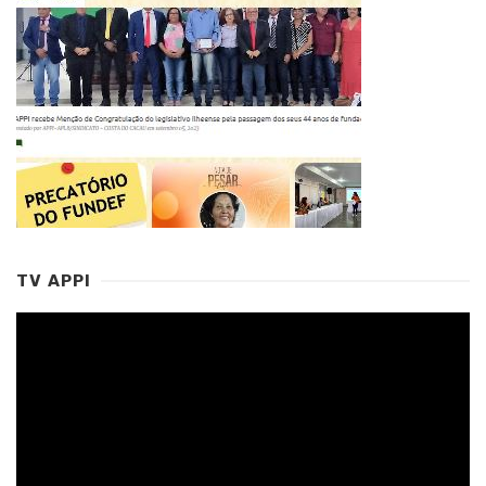
TV APPI
Tocador
de
vídeo