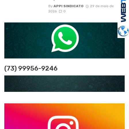
By
APPI SINDICATO
29 de maio de
2026
0
(73) 99956-9246