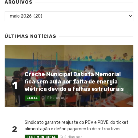
ARQUIVOS
Arquivos
ÚLTIMAS NOTÍCIAS
Creche Municipal Batista Memorial
fica sem aula por falta de energia
1
elétrica devido a falhas estruturais
11 horas ago
GERAL
Sindicato garante reajuste do PDV e PDVE, do ticket
2
alimentação e define pagamento de retroativos
2 dias ago
REDE MUNICIPAL