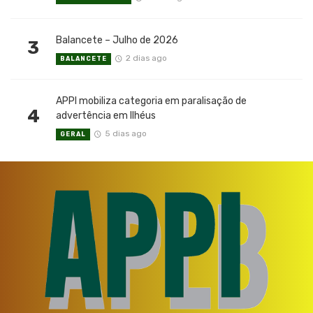
Balancete – Julho de 2026
3
2 dias ago
BALANCETE
APPI mobiliza categoria em paralisação de
4
advertência em Ilhéus
5 dias ago
GERAL