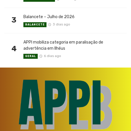
Balancete – Julho de 2026
3
3 dias ago
BALANCETE
APPI mobiliza categoria em paralisação de
4
advertência em Ilhéus
6 dias ago
GERAL