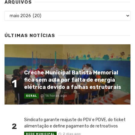
ARQUIVOS
Arquivos
ÚLTIMAS NOTÍCIAS
Creche Municipal Batista Memorial
fica sem aula por falta de energia
1
elétrica devido a falhas estruturais
16 horas ago
GERAL
Sindicato garante reajuste do PDV e PDVE, do ticket
2
alimentação e define pagamento de retroativos
2 dias ago
REDE MUNICIPAL