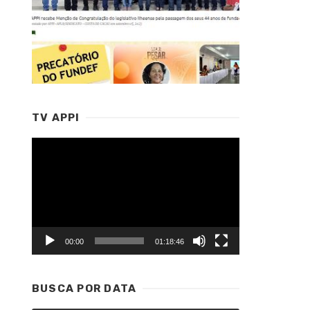
TV APPI
Tocador
de
vídeo
00:00
01:18:46
BUSCA POR DATA