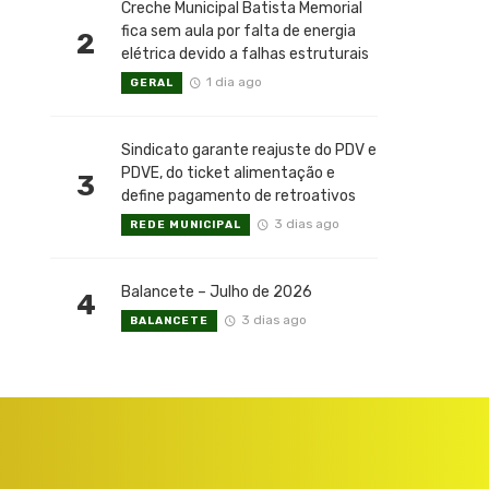
Creche Municipal Batista Memorial
fica sem aula por falta de energia
2
elétrica devido a falhas estruturais
1 dia ago
GERAL
Sindicato garante reajuste do PDV e
PDVE, do ticket alimentação e
3
define pagamento de retroativos
3 dias ago
REDE MUNICIPAL
Balancete – Julho de 2026
4
3 dias ago
BALANCETE