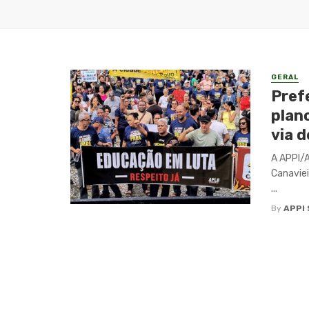
GERAL
Pref
plano
via 
A APPI/A
Canaviei
...
By
APPI 