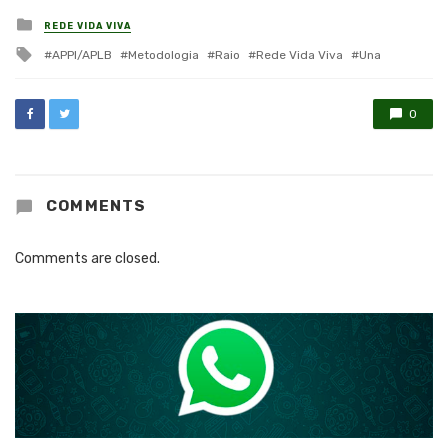
Posted
REDE VIDA VIVA
in
Tagged
APPI/APLB
Metodologia
Raio
Rede Vida Viva
Una
with
0
COMMENTS
Comments are closed.