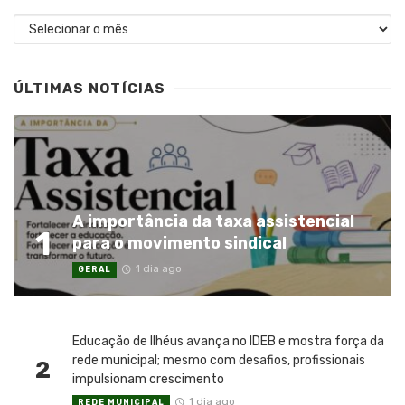
Arquivos
ÚLTIMAS NOTÍCIAS
A importância da taxa assistencial
1
para o movimento sindical
1 dia ago
GERAL
Educação de Ilhéus avança no IDEB e mostra força da
rede municipal; mesmo com desafios, profissionais
2
impulsionam crescimento
1 dia ago
REDE MUNICIPAL